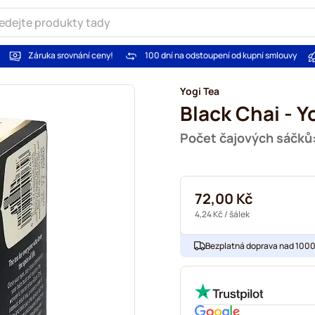
Záruka srovnání ceny!
100 dní na odstoupení od kupní smlouvy
Yogi Tea
Black Chai - Y
Počet čajových sáčků:
72,00 Kč
4,24 Kč
/ šálek
Bezplatná doprava nad 1000,