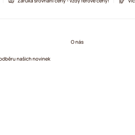
Záruka srovnání ceny - vždy férové ceny!
Víc
!
O nás
k odběru našich novinek