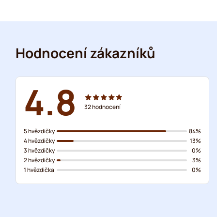
Hodnocení zákazníků
4.8
32
hodnocení
5 hvězdičky
84%
4 hvězdičky
13%
3 hvězdičky
0%
2 hvězdičky
3%
1 hvězdička
0%