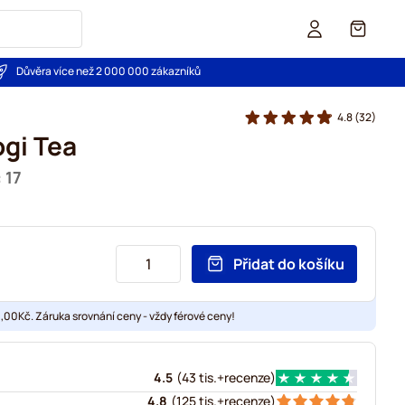
Košík
Důvěra více než 2 000 000 zákazníků
4.8
(32)
ogi Tea
 17
Přidat do košíku
00Kč. Záruka srovnání ceny - vždy férové ceny!
4.5
(
43 tis.+
recenze
)
4.8
(
125 tis.+
recenze
)