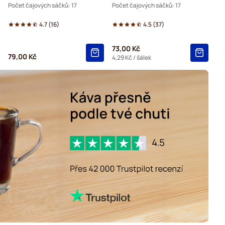
Počet čajových sáčků: 17
Počet čajových sáčků: 17
4.7
(
16
)
4.5
(
37
)
73,00 Kč
79,00 Kč
4,29 Kč
/ šálek