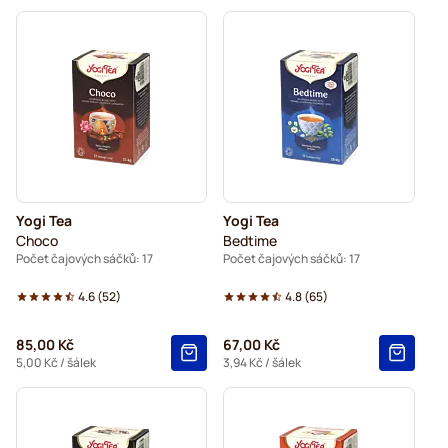
Yogi Tea
Yogi Tea
Choco
Bedtime
Počet čajových sáčků: 17
Počet čajových sáčků: 17
4.6
(
52
)
4.8
(
65
)
85,00 Kč
67,00 Kč
5,00 Kč
/ šálek
3,94 Kč
/ šálek