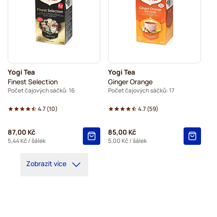
Yogi Tea
Yogi Tea
Finest Selection
Ginger Orange
Počet čajových sáčků: 16
Počet čajových sáčků: 17
4.7
(
10
)
4.7
(
59
)
87,00 Kč
85,00 Kč
5,44 Kč
/ šálek
5,00 Kč
/ šálek
Zobrazit více