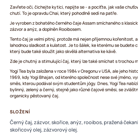
Zavřete oči, čichejte kytici, napijte se - a pociťte, jak vaše chuť
chutí. To je opravdu Chai, který pohodlně sedí na patře.
Je vyroben z bohatého černého čaje Assam smíchaného s klasický
zázvor a anýz, a doplněn Rooibosem.
Tento čaj je velmi pitný, protože má nejen příjemnou kořenitost, 
lahodnou sladkost a kulatost. Je to šálek, ke kterému se budete c
který bude také sloužit jako skvělá alternativa ke kávě.
Zde je chutný a stimulující čaj, který lze také smíchat s trochou 
Yogi Tea byla založena v roce 1984 v Oregonu v USA, ale jeho hist
1969, kdy Yogi Bhajan, od kterého společnost nese své jméno, vy
směs, kterou podával svým studentům jógy. Dnes, Yogi Tea nabízí 
bylinný, zelený a černý, stejně jako různé čajové směsi, se zvláš
organicky pěstovaný čaj.
SLOŽENÍ
Černý čaj, zázvor, skořice, anýz, rooibos, pražená čekan
skořicový olej, zázvorový olej.