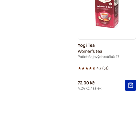
Yogi Tea
Women's tea
Počet čajových sáčků: 17
4.7
(
51
)
72,00 Kč
4,24 Kč
/ šálek