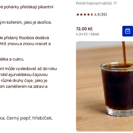
Počet čajových sáčků: 17
ové pohárky přetékají pikantní
4.9
(
35
)
m kořením, jako je skořice,
72,00 Kč
4,24 Kč
/ šálek
ale přidaný Rooibos dodává
htít znovu a znovu vracet a
mléka a cukru.
orii může vysledovat až do roku
robil ajurvédskou čajovou
různé druhy čaje, jako je
tním zaměřením na zdraví a
ka, černý pepř, hřebíček,