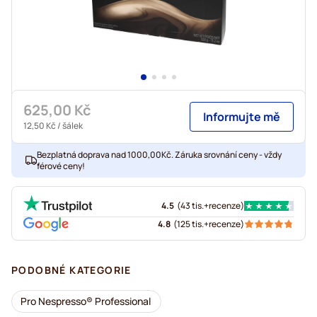
625,00 Kč
Informujte mě
12,50 Kč
/ šálek
Bezplatná doprava nad 1000,00Kč. Záruka srovnání ceny - vždy
férové ceny!
4.5
(
43 tis.+
recenze
)
4.8
(
125 tis.+
recenze
)
PODOBNÉ KATEGORIE
Pro Nespresso® Professional