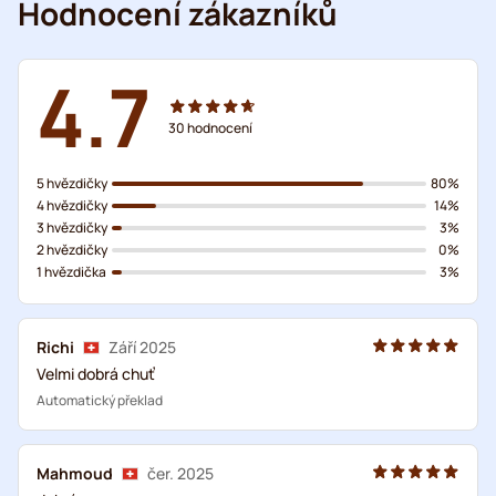
Hodnocení zákazníků
4.7
30
hodnocení
5 hvězdičky
80%
4 hvězdičky
14%
3 hvězdičky
3%
2 hvězdičky
0%
1 hvězdička
3%
Richi
Září 2025
Velmi dobrá chuť
Automatický překlad
Mahmoud
čer. 2025