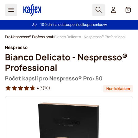
Hledat
Košík
100 dní na odstoupení od kupní smlouvy
Bezplatná doprava nad 1000,00Kč
Přejít na obsah
Pro Nespresso® Professional
Bianco Delicato - Nespresso® Professional
Nespresso
Bianco Delicato - Nespresso®
Professional
Počet kapslí pro Nespresso® Pro: 50
4.7
(30)
Není skladem