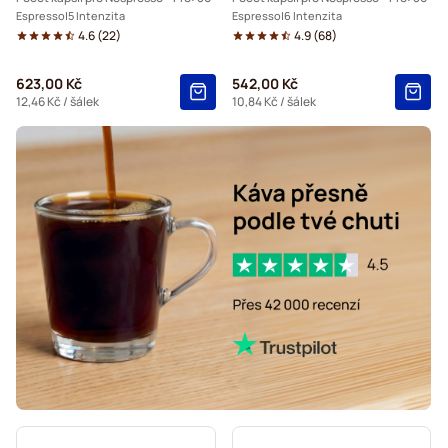
Espresso
5 Intenzita
Espresso
6 Intenzita
4.6
(
22
)
4.9
(
68
)
623,00 Kč
542,00 Kč
12,46 Kč
/ šálek
10,84 Kč
/ šálek