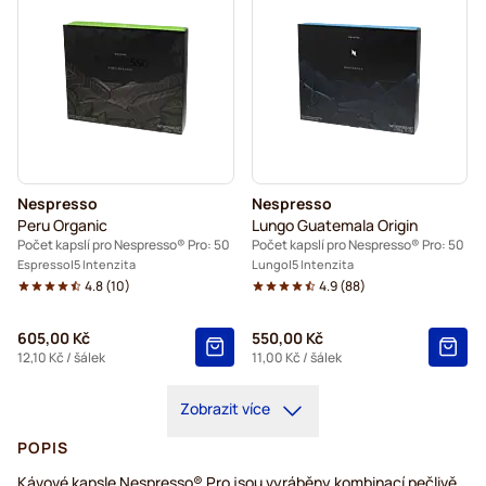
Nespresso
Nespresso
Peru Organic
Lungo Guatemala Origin
Počet kapslí pro Nespresso® Pro: 50
Počet kapslí pro Nespresso® Pro: 50
Espresso
5 Intenzita
Lungo
5 Intenzita
4.8
(
10
)
4.9
(
88
)
605,00 Kč
550,00 Kč
12,10 Kč
/ šálek
11,00 Kč
/ šálek
Zobrazit více
POPIS
Kávové kapsle Nespresso® Pro jsou vyráběny kombinací pečlivě