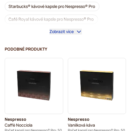
Starbucks® kávové kapsle pro Nespresso® Pro
Café Royal kávové kapsle pro Nespresso® Pro
Zobrazit více
Kávovary pro Nespresso® Professional
Příslušenství pro Nespresso® Professional
PODOBNÉ PRODUKTY
Káva bez kofeinu pro Nespresso® Pro
Odvápnění a údržba pro Nespresso® Pro
Kapsle pro Nespresso® Pro
Gimoka kapsle pro Nespresso® Pro
Kávové kapsle pro Nespresso® pro
Nespresso
Nespresso
Kaffekapslen pro Nespresso® Professional
Caffè Nocciola
Vanilková káva
Počet kapslí pro Nespresso® Pro: 50
Počet kapslí pro Nespresso® Pro: 50